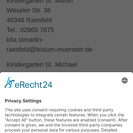
Kindergarten St. Martin
Weseler Str. 36
46348 Raesfeld
Tel.:
02865 7875
kita.stmartin-
raesfeld@
bistum-muenster.de
Kindergarten St. Michael
Brökerstegge 27
46348 Raesfeld
Tel.:
02865 268
kita.stmichael-
raesfeld@
bistum-muenster.de